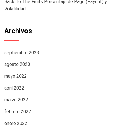
Back To The Fruits Porcentaje de Pago (Payout) y
Volatilidad
Archivos
septiembre 2023
agosto 2023
mayo 2022
abril 2022
marzo 2022
febrero 2022
enero 2022