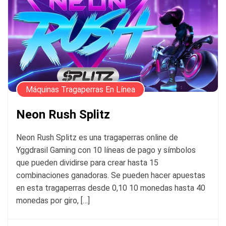
Máquinas Tragaperras En Línea
Neon Rush Splitz
Neon Rush Splitz es una tragaperras online de
Yggdrasil Gaming con 10 líneas de pago y símbolos
que pueden dividirse para crear hasta 15
combinaciones ganadoras. Se pueden hacer apuestas
en esta tragaperras desde 0,10 10 monedas hasta 40
monedas por giro, […]